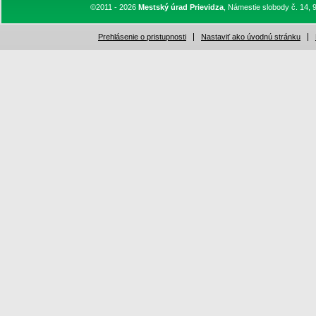
©2011 - 2026
Mestský úrad Prievidza
, Námestie slobody č. 14, 
Prehlásenie o pristupnosti
Nastaviť ako úvodnú stránku