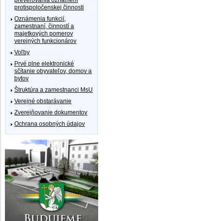
protispoločenskej činnosti
Oznámenia funkcií,
zamestnaní, činností a
majetkových pomerov
verejných funkcionárov
Voľby
Prvé plne elektronické
sčítanie obyvateľov, domov a
bytov
Štruktúra a zamestnanci MsU
Verejné obstarávanie
Zverejňovanie dokumentov
Ochrana osobných údajov