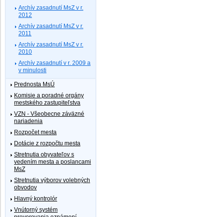
Archív zasadnutí MsZ v r.
2012
Archív zasadnutí MsZ v r.
2011
Archív zasadnutí MsZ v r.
2010
Archív zasadnutí v r. 2009 a
v minulosti
Prednosta MsÚ
Komisie a poradné orgány
mestského zastupiteľstva
VZN - Všeobecne záväzné
nariadenia
Rozpočet mesta
Dotácie z rozpočtu mesta
Stretnutia obyvateľov s
vedením mesta a poslancami
MsZ
Stretnutia výborov volebných
obvodov
Hlavný kontrolór
Vnútorný systém
preverovania oznámení