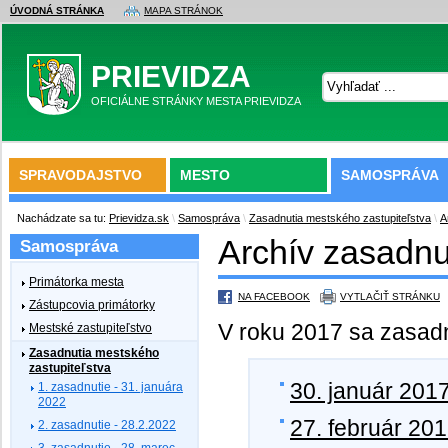
ÚVODNÁ STRÁNKA
MAPA STRÁNOK
PRIEVIDZA
OFICIÁLNE STRÁNKY MESTA PRIEVIDZA
SPRAVODAJSTVO
MESTO
SAMOSPRÁVA
Nachádzate sa tu:
Prievidza.sk
\
Samospráva
\
Zasadnutia mestského zastupiteľstva
\
A
Archív zasadnu
Samospráva
Primátorka mesta
NA FACEBOOK
VYTLAČIŤ STRÁNKU
Zástupcovia primátorky
V roku 2017 sa zasadnun
Mestské zastupiteľstvo
Zasadnutia mestského
zastupiteľstva
30. január 201
1. zasadnutie - 31. januára
2022
27. február 20
2. zasadnutie - 28.2.2022
3. zasadnutie - 28. marec