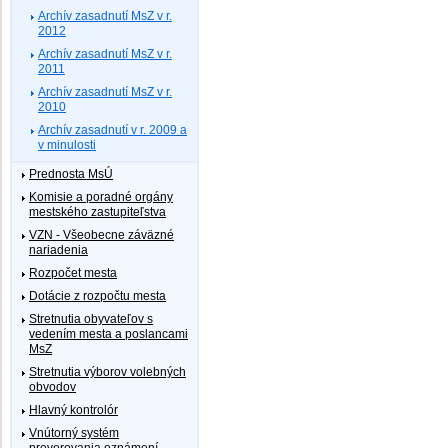
Archív zasadnutí MsZ v r.
2012
Archív zasadnutí MsZ v r.
2011
Archív zasadnutí MsZ v r.
2010
Archív zasadnutí v r. 2009 a
v minulosti
Prednosta MsÚ
Komisie a poradné orgány
mestského zastupiteľstva
VZN - Všeobecne záväzné
nariadenia
Rozpočet mesta
Dotácie z rozpočtu mesta
Stretnutia obyvateľov s
vedením mesta a poslancami
MsZ
Stretnutia výborov volebných
obvodov
Hlavný kontrolór
Vnútorný systém
preverovania oznámení