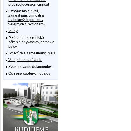
protispoločenskej činnosti
Oznámenia funkcií,
zamestnaní, činností a
majetkových pomerov
verejných funkcionárov
Voľby
Prvé plne elektronické
sčítanie obyvateľov, domov a
bytov
Štruktúra a zamestnanci MsU
Verejné obstarávanie
Zverejňovanie dokumentov
Ochrana osobných údajov