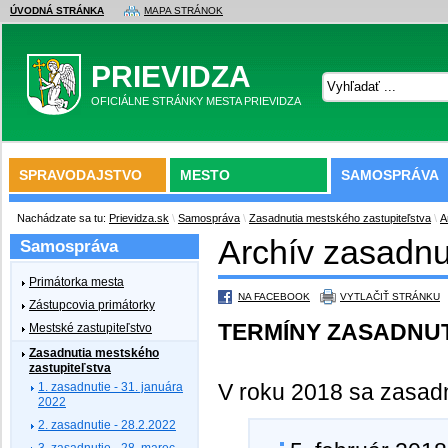
ÚVODNÁ STRÁNKA
MAPA STRÁNOK
PRIEVIDZA
OFICIÁLNE STRÁNKY MESTA PRIEVIDZA
SPRAVODAJSTVO
MESTO
SAMOSPRÁVA
Nachádzate sa tu:
Prievidza.sk
\
Samospráva
\
Zasadnutia mestského zastupiteľstva
\
A
Archív zasadnu
Samospráva
Primátorka mesta
NA FACEBOOK
VYTLAČIŤ STRÁNKU
Zástupcovia primátorky
TERMÍNY ZASADNUT
Mestské zastupiteľstvo
Zasadnutia mestského
zastupiteľstva
V roku 2018 sa zasadnu
1. zasadnutie - 31. januára
2022
2. zasadnutie - 28.2.2022
3. zasadnutie - 28. marec