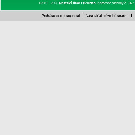
©2011 - 2026
Mestský úrad Prievidza
, Námestie slobody č. 14, 
Prehlásenie o pristupnosti
Nastaviť ako úvodnú stránku